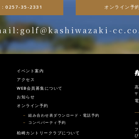
L：0257-35-2331
オンライン予
ail:golf@kashiwazaki-cc.co
イベント案内
アクセス
高
WEB会員募集について
〒
お知らせ
電
オンライン予約
組み合わせ表ダウンロード・電話予約
コンペパーティ予約
※
フ
柏崎カントリークラブについて
び