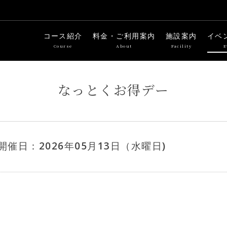
コース紹介
料金・ご利用案内
施設案内
イベ
Course
About
Facility
E
なっとくお得デー
開催日：2026年05月13日（水曜日)
)