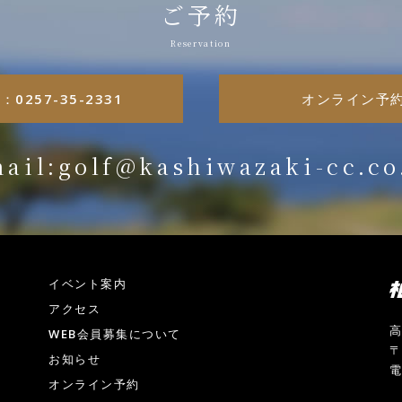
ご予約
L：0257-35-2331
オンライン予
ail:golf@kashiwazaki-cc.co
イベント案内
アクセス
高
WEB会員募集について
〒
お知らせ
電
オンライン予約