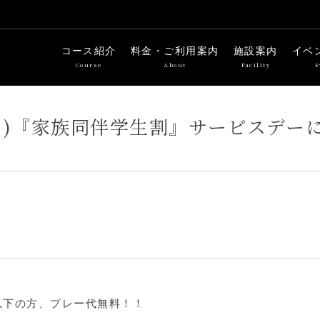
コース紹介
料金・ご利用案内
施設案内
イベ
Course
About
Facility
E
8(月)『家族同伴学生割』サービスデー
以下の方、プレー代無料！！